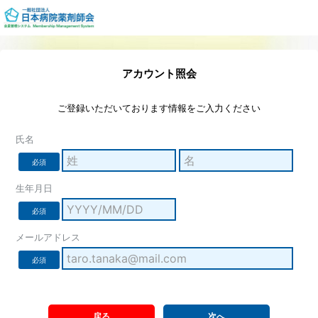
アカウント照会
ご登録いただいております情報をご入力ください
氏名
必須
生年月日
必須
メールアドレス
必須
戻る
次へ